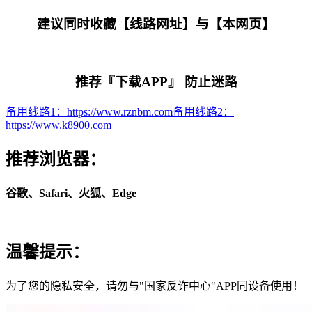
建议同时收藏【线路网址】与【本网页】
推荐『下载APP』 防止迷路
备用线路
1
：
https://www.rznbm.com
备用线路
2
：
https://www.k8900.com
推荐浏览器：
谷歌、Safari、火狐、Edge
温馨提示：
为了您的隐私安全，请勿与"国家反诈中心"APP同设备使用！