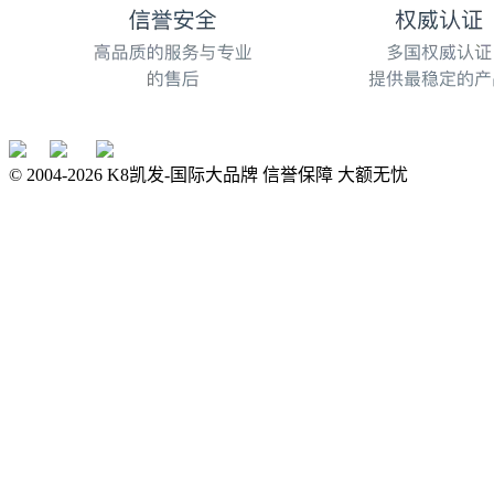
© 2004-
2026
K8凯发-国际大品牌 信誉保障 大额无忧