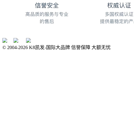
© 2004-
2026
K8凯发-国际大品牌 信誉保障 大额无忧