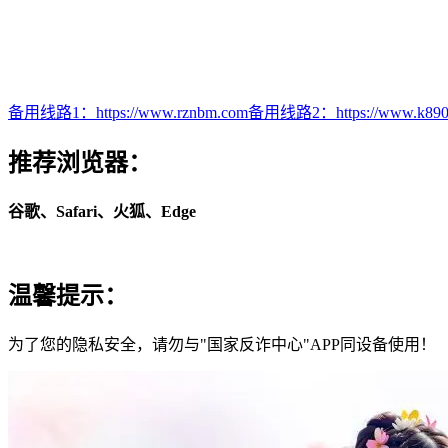
备用线路
1
：
https://www.rznbm.com
备用线路
2
：
https://www.k89
推荐浏览器：
谷歌、Safari、火狐、Edge
温馨提示：
为了您的隐私安全，请勿与"国家反诈中心"APP同设备使用！