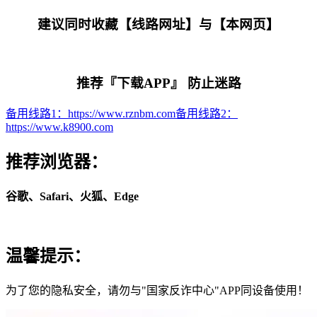
建议同时收藏【线路网址】与【本网页】
推荐『下载APP』 防止迷路
备用线路
1
：
https://www.rznbm.com
备用线路
2
：
https://www.k8900.com
推荐浏览器：
谷歌、Safari、火狐、Edge
温馨提示：
为了您的隐私安全，请勿与"国家反诈中心"APP同设备使用！