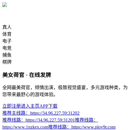
真人
体育
电子
电竞
捕鱼
棋牌
美女荷官 · 在线发牌
全网最美荷官，倾情出演，极致视觉盛宴，多元游戏种类，为
您带来最舒心的游戏体验。
立即注册
进入主页
APP下载
推荐主线路：
https://34.96.227.59:31202
推荐线路：
https://34.96.227.59:31201
推荐线路：
https://www.1nzkex.com
推荐线路：
https://www.plov9r.com