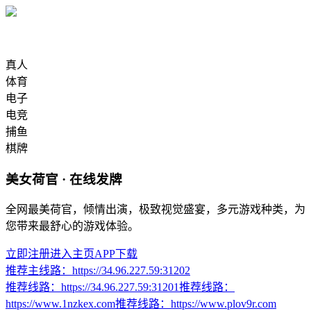
真人
体育
电子
电竞
捕鱼
棋牌
美女荷官 · 在线发牌
全网最美荷官，倾情出演，极致视觉盛宴，多元游戏种类，为
您带来最舒心的游戏体验。
立即注册
进入主页
APP下载
推荐主线路：
https://34.96.227.59:31202
推荐线路：
https://34.96.227.59:31201
推荐线路：
https://www.1nzkex.com
推荐线路：
https://www.plov9r.com