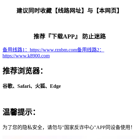
建议同时收藏【线路网址】与【本网页】
推荐『下载APP』 防止迷路
备用线路
1
：
https://www.rznbm.com
备用线路
2
：
https://www.k8900.com
推荐浏览器：
谷歌、Safari、火狐、Edge
温馨提示：
为了您的隐私安全，请勿与"国家反诈中心"APP同设备使用！