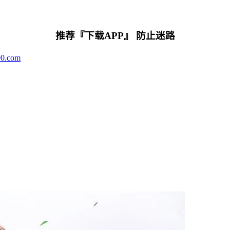
推荐『下载APP』 防止迷路
00.com