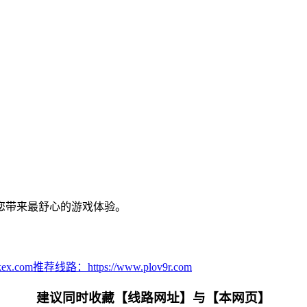
您带来最舒心的游戏体验。
kex.com
推荐线路：
https://www.plov9r.com
建议同时收藏【线路网址】与【本网页】