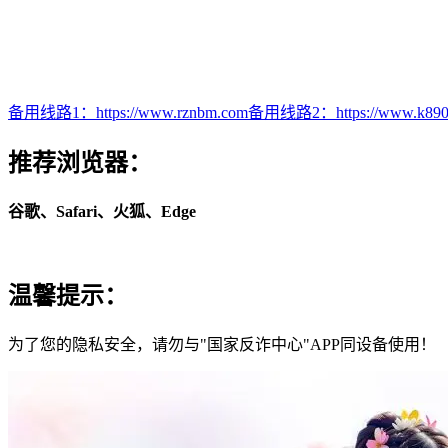
备用线路
1
：
https://www.rznbm.com
备用线路
2
：
https://www.k89
推荐浏览器：
谷歌、Safari、火狐、Edge
温馨提示：
为了您的隐私安全，请勿与"国家反诈中心"APP同设备使用！