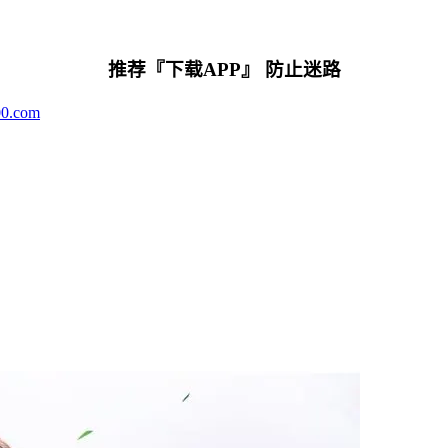
推荐『下载APP』 防止迷路
00.com