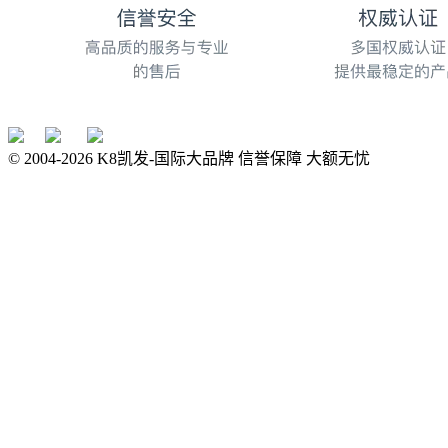
© 2004-
2026
K8凯发-国际大品牌 信誉保障 大额无忧