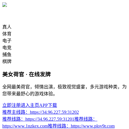
真人
体育
电子
电竞
捕鱼
棋牌
美女荷官 · 在线发牌
全网最美荷官，倾情出演，极致视觉盛宴，多元游戏种类，为
您带来最舒心的游戏体验。
立即注册
进入主页
APP下载
推荐主线路：
https://34.96.227.59:31202
推荐线路：
https://34.96.227.59:31201
推荐线路：
https://www.1nzkex.com
推荐线路：
https://www.plov9r.com